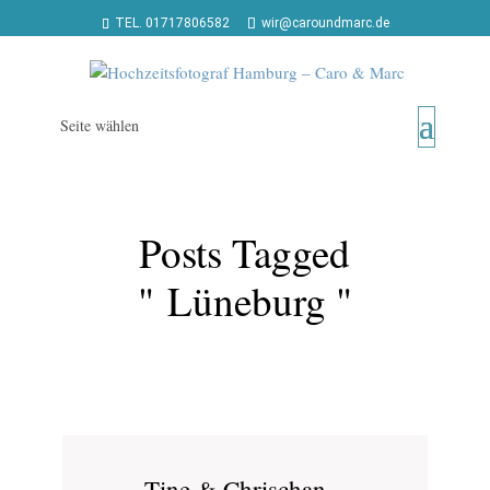
TEL. 01717806582
wir@caroundmarc.de
Seite wählen
Posts Tagged
" Lüneburg "
Tine & Chrischan –