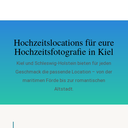
Hochzeitslocations für eure
Hochzeitsfotografie in Kiel
Kiel und Schleswig-Holstein bieten für jeden
Geschmack die passende Location – von der
maritimen Förde bis zur romantischen
Altstadt.